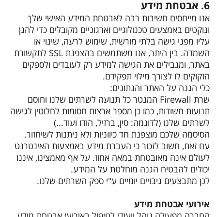
6. אבטחת מידע
אנו מייחסים חשיבות רבה לאבטחת המידע האישי שלך
ונוקטים באמצעים טכנולוגיים וארגוניים מקובלים כדי להגן
עליו מפני גישה בלתי מורשית, שימוש לרעה, שינוי או
השמדה. בין היתר, אנו משתמשים בהצפנת SSL לתקשורת
באתר, ומגבילים את הגישה למידע רק לעובדים ולספקים
הזקוקים לו לצורך מילוי תפקידם.
כלי הגנה על האתר והנתונים:
שרת Firewall המנטר כל תנועה לשרתים שלנו וחוסם
תנועות חשודות, כמו כן מספר ארצות חסומות לחלוטין לגישה
לשרתים שלנו (לדוגמה: סין, ברזיל, הודו ועוד...)
הסיסמה שלכם מוצפנת חד כיווניות ולא ניתנות לשיחזור.
עם זאת, חשוב לזכור כי העברת מידע באמצעות האינטרנט
לעולם אינה מאובטחת במאה אחוז. על אף מאמצינו, איננו
יכולים להבטיח הגנה מוחלטת על המידע.
לכן מתבצעים גיבויים יומיים ע"י ספק השרתים שלנו.
אירועי אבטחת מידע
החברה מפעילה נוהל ייעודי לטיפול באירועי אבטחת מידע.