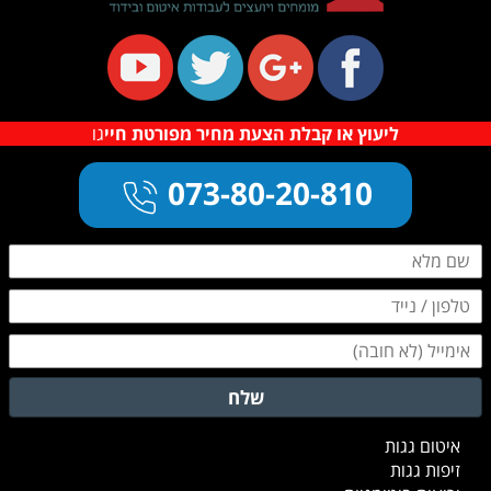
ליעוץ או קבלת הצעת מחיר מפורטת חיי
גו
073-80-20-810
שלח
א
יטום גגות
ז
יפות גגות