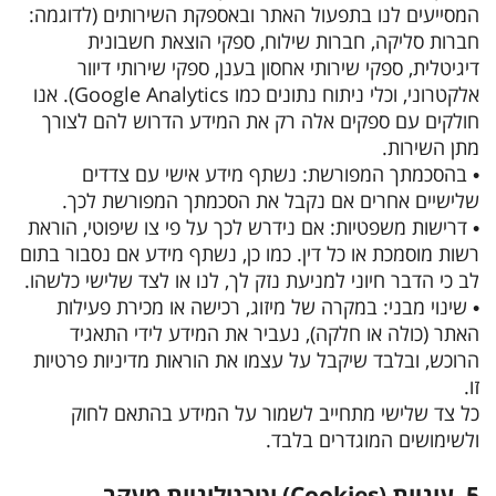
המסייעים לנו בתפעול האתר ובאספקת השירותים (לדוגמה:
חברות סליקה, חברות שילוח, ספקי הוצאת חשבונית
דיגיטלית, ספקי שירותי אחסון בענן, ספקי שירותי דיוור
אלקטרוני, וכלי ניתוח נתונים כמו Google Analytics). אנו
חולקים עם ספקים אלה רק את המידע הדרוש להם לצורך
מתן השירות.
• בהסכמתך המפורשת: נשתף מידע אישי עם צדדים
שלישיים אחרים אם נקבל את הסכמתך המפורשת לכך.
• דרישות משפטיות: אם נידרש לכך על פי צו שיפוטי, הוראת
רשות מוסמכת או כל דין. כמו כן, נשתף מידע אם נסבור בתום
לב כי הדבר חיוני למניעת נזק לך, לנו או לצד שלישי כלשהו.
• שינוי מבני: במקרה של מיזוג, רכישה או מכירת פעילות
האתר (כולה או חלקה), נעביר את המידע לידי התאגיד
הרוכש, ובלבד שיקבל על עצמו את הוראות מדיניות פרטיות
זו.
כל צד שלישי מתחייב לשמור על המידע בהתאם לחוק
ולשימושים המוגדרים בלבד.
5. עוגיות (Cookies) וטכנולוגיות מעקב